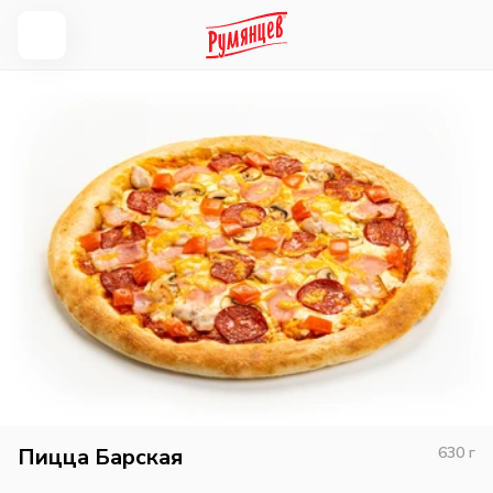
Пицца Барская
630
г