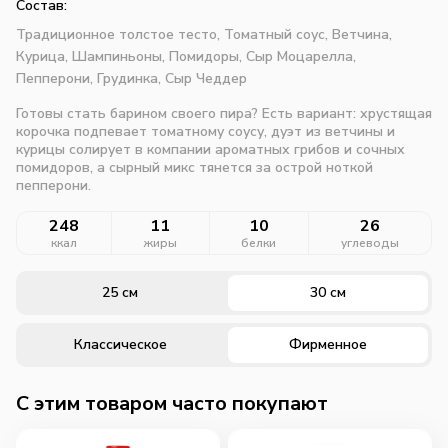
Состав:
Традиционное толстое тесто,
Томатный соус,
Ветчина,
Курица,
Шампиньоны,
Помидоры,
Сыр Моцарелла,
Пепперони,
Грудинка,
Сыр Чеддер
Готовы стать барином своего пира? Есть вариант: хрустящая
корочка подпевает томатному соусу, дуэт из ветчины и
курицы солирует в компании ароматных грибов и сочных
помидоров, а сырный микс тянется за острой ноткой
пепперони.
248
11
10
26
ккал
жиры
белки
углеводы
25 см
30 см
Классическое
Фирменное
C этим товаром часто покупают