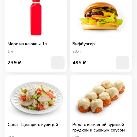
Морс из клюквы 1л
Бифбургер
1
л
285
г
239
₽
495
₽
Салат Цезарь с курицей
Ролл с копченой куриной
грудкой и сырным соусом