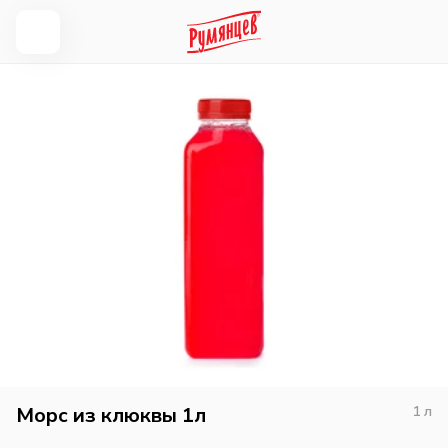
Морс из клюквы 1л
1
л