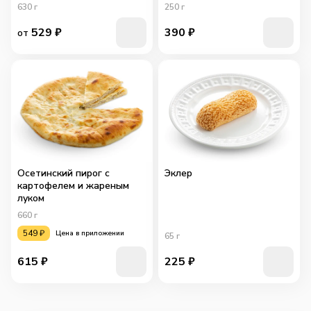
630
г
250
г
529
₽
390
₽
от
Осетинский пирог с
Эклер
картофелем и жареным
луком
660
г
549
₽
Цена в приложении
65
г
615
₽
225
₽