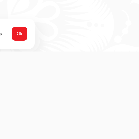
s
Оk
ню
ы
Осетинские пироги
Наборы
Пиц
ы
Русская кухня
Супы
Бли
ты
Горячее
Бургеры
Заку
рты
Напитки