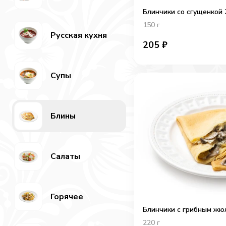
Блинчики со сгущенкой 
150
г
Русская кухня
205
₽
Супы
Блины
Салаты
Горячее
Блинчики с грибным жю
220
г