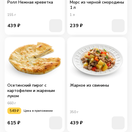
Ролл Нежная креветка
Морс из черной смородины
1 л
155
г
1
л
439
₽
239
₽
Осетинский пирог с
Жаркое из свинины
картофелем и жареным
луком
660
г
549
₽
Цена в приложении
350
г
615
₽
439
₽