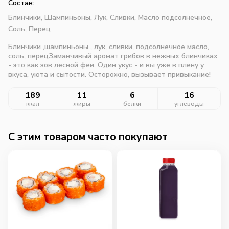
Состав:
Блинчики,
Шампиньоны,
Лук,
Сливки,
Масло подсолнечное,
Соль,
Перец
Блинчики ,шампиньоны , лук, сливки, подсолнечное масло,
соль, перецЗаманчивый аромат грибов в нежных блинчиках
- это как зов лесной феи. Один укус - и вы уже в плену у
вкуса, уюта и сытости. Осторожно, вызывает привыкание!
189
11
6
16
ккал
жиры
белки
углеводы
C этим товаром часто покупают