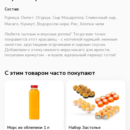
Состав:
Курица,
Омлет,
Огурцы,
Сыр Моцарелла,
Сливочный сыр,
Масаго,
Кунжут,
Водоросли нори,
Рис,
Хлопья чили
Любите сытные и вкусные роллы? Тогда вам точно
понравится этот красавец - с копчёной курицей, нежным
омлетом, хрустящими огурчиками и сырным соусом.
Добавляем к этому немного икры масаго для яркости,
посыпаем кунжутом - и вуаля, идеальный перекус готов!
C этим товаром часто покупают
Морс из облепихи 1 л
Набор Застолье