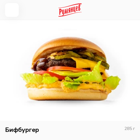
Бифбургер
285
г