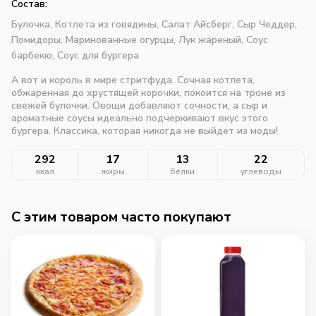
Состав:
Булочка,
Котлета из говядины,
Салат Айсберг,
Сыр Чеддер,
Помидоры,
Маринованные огурцы,
Лук жареный,
Соус
барбекю,
Соус для бургера
А вот и король в мире стритфуда. Сочная котлета,
обжаренная до хрустящей корочки, покоится на троне из
свежей булочки. Овощи добавляют сочности, а сыр и
ароматные соусы идеально подчеркивают вкус этого
бургера. Классика, которая никогда не выйдет из моды!
292
17
13
22
ккал
жиры
белки
углеводы
C этим товаром часто покупают