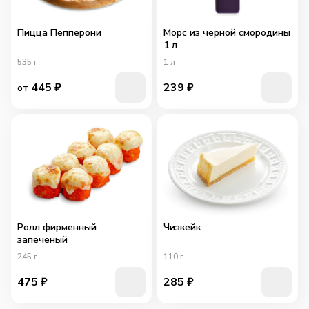
Пицца Пепперони
Морс из черной смородины
1 л
535
г
1
л
445
₽
239
₽
от
Ролл фирменный
Чизкейк
запеченый
245
г
110
г
475
₽
285
₽