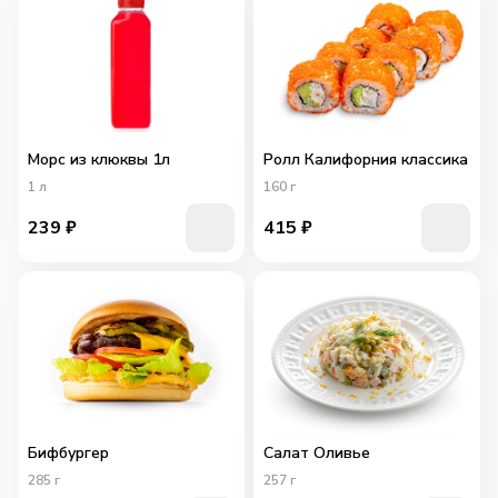
Морс из клюквы 1л
Ролл Калифорния классика
1
л
160
г
239
₽
415
₽
Бифбургер
Салат Оливье
285
г
257
г