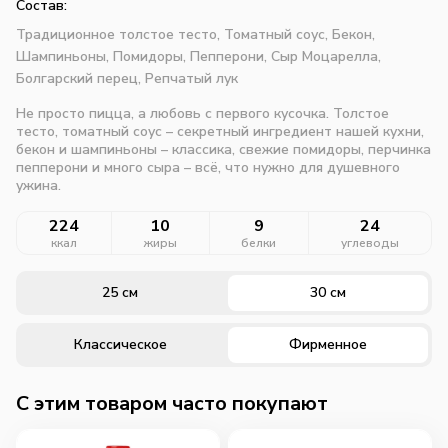
Состав:
Традиционное толстое тесто,
Томатный соус,
Бекон,
Шампиньоны,
Помидоры,
Пепперони,
Сыр Моцарелла,
Болгарский перец,
Репчатый лук
Не просто пицца, а любовь с первого кусочка. Толстое
тесто, томатный соус – секретный ингредиент нашей кухни,
бекон и шампиньоны – классика, свежие помидоры, перчинка
пепперони и много сыра – всё, что нужно для душевного
ужина.
224
10
9
24
ккал
жиры
белки
углеводы
25 см
30 см
Классическое
Фирменное
C этим товаром часто покупают