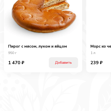
Пирог с мясом, луком и яйцом
Морс из ч
950
г
1
л
1 470
₽
239
₽
Добавить