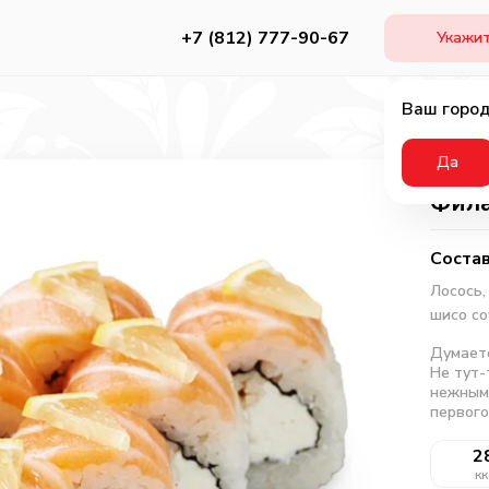
+7 (812) 777-90-67
Укажит
Ваш город
Да
Фила
Состав
Лосось,
шисо со
Думает
Не тут-
нежным 
первого
2
кк