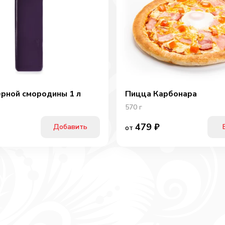
ерной смородины 1 л
Пицца Карбонара
570
г
479
₽
Добавить
от