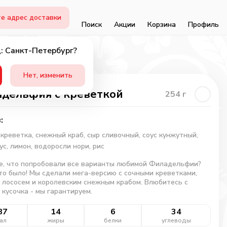
е адрес доставки
Поиск
Акции
Корзина
Профиль
: Санкт-Петербург?
Нет, изменить
дельфия с креветкой
254
г
:
 креветка, снежный краб, сыр сливочный, соус кунжутный,
ус, лимон, водоросли нори, рис
е, что попробовали все варианты любимой Филадельфии?
то было! Мы сделали мега-версию с сочными креветками,
лососем и королевским снежным крабом. Влюбитесь с
 кусочка - мы гарантируем.
87
14
6
34
ал
жиры
белки
углеводы