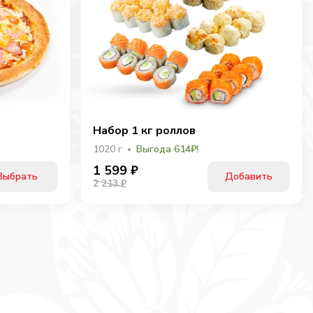
Набор 1 кг роллов
1020
г
Выгода 614₽!
1 599
₽
Выбрать
Добавить
2 213 ₽