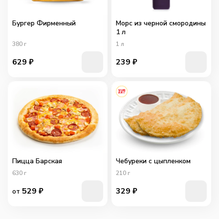
Бургер Фирменный
Морс из черной смородины
1 л
380
г
1
л
629
₽
239
₽
Пицца Барская
Чебуреки с цыпленком
630
г
210
г
529
₽
329
₽
от