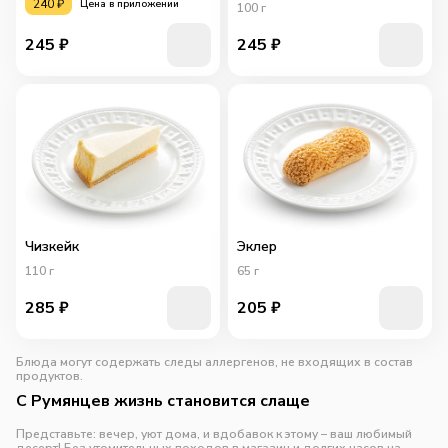
240
₽
Цена в приложении
100
г
245
₽
245
₽
Чизкейк
Эклер
110
г
65
г
285
₽
205
₽
Блюда могут содержать следы аллергенов, не входящих в состав
продуктов.
С Румянцев жизнь становится слаще
Представьте: вечер, уют дома, и вдобавок к этому – ваш любимый