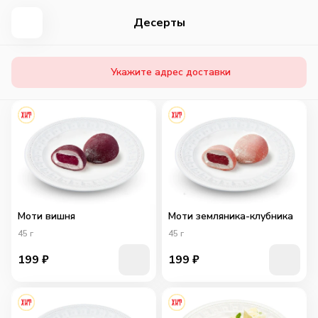
Десерты
Укажите адрес доставки
Моти вишня
Моти земляника-клубника
45
г
45
г
199
₽
199
₽