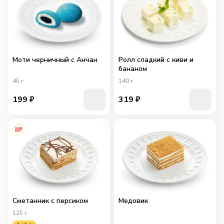
Моти черничный с Анчан
Ролл сладкий с киви и
бананом
45
г
140
г
199
₽
319
₽
Сметанник с персиком
Медовик
125
г