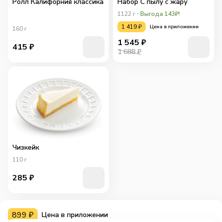
Ролл Калифорния классика
Набор С пылу с жару
1122
г
Выгода 143₽!
1 419
₽
Цена в приложении
160
г
1 545
₽
415
₽
1 688 ₽
Чизкейк
110
г
285
₽
899
₽
Цена в приложении