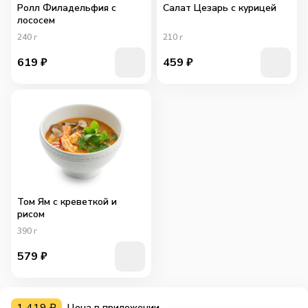
Ролл Филадельфия с
Салат Цезарь с курицей
лососем
240
г
210
г
619
₽
459
₽
Том Ям с креветкой и
рисом
390
г
579
₽
Цена в приложении