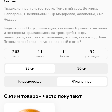
Состав:
Традиционное толстое тесто,
Томатный соус,
Ветчина,
Пепперони,
Шампиньоны,
Сыр Моцарелла,
Халапеньо,
Сыр
Чеддер
Будет горячо! Соус, пылающий, как пламя Горыныча, ветчина
и пепперони, сражающиеся за трон, грибы, сыры,
плавящиеся, как лава, и халапеньо, острые, как взгляд Змея.
Готовы попробовать вкус, рожденный в огне?
263
11
11
32
ккал
жиры
белки
углеводы
25 см
30 см
Классическое
Фирменное
C этим товаром часто покупают