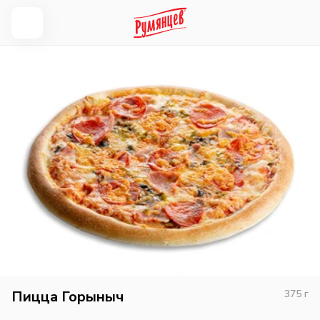
Пицца Горыныч
375
г