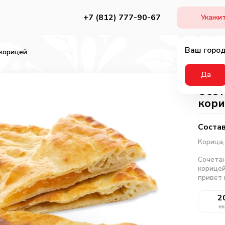
+7 (812) 777-90-67
Укажит
Ваш город
 корицей
Да
Осет
кор
Состав
Корица
Сочетан
корицей
привет 
2
кк