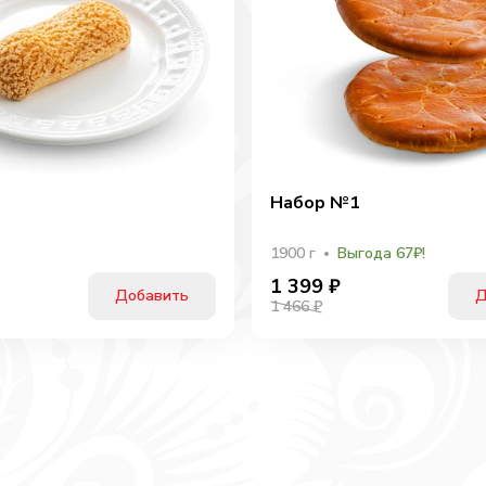
Набор №1
1900
г
Выгода 67₽!
1 399
₽
Добавить
Д
1 466 ₽