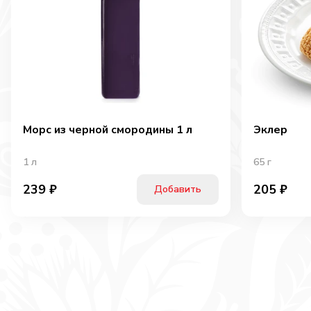
Морс из черной смородины 1 л
Эклер
1
л
65
г
239
₽
205
₽
Добавить