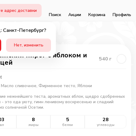
е адрес доставки
Поиск
Акции
Корзина
Профиль
: Санкт-Петербург?
Нет, изменить
инский пирог с яблоком и
540
г
ицей
:
,
Масло сливочное,
Фирменное тесто,
Яблоки
ие нежнейшего теста, ароматных яблок, щедро сдобренных
 - это ода уюту, гимн ленивому воскресенью и сладкий
из солнечной Осетии.
03
8
5
28
ал
жиры
белки
углеводы