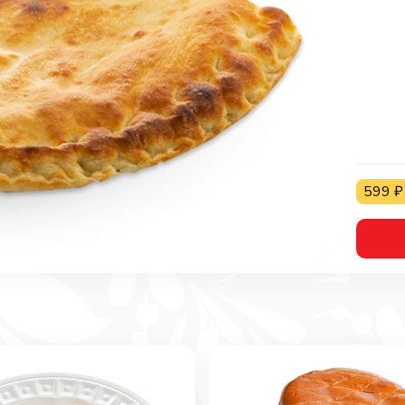
599
₽