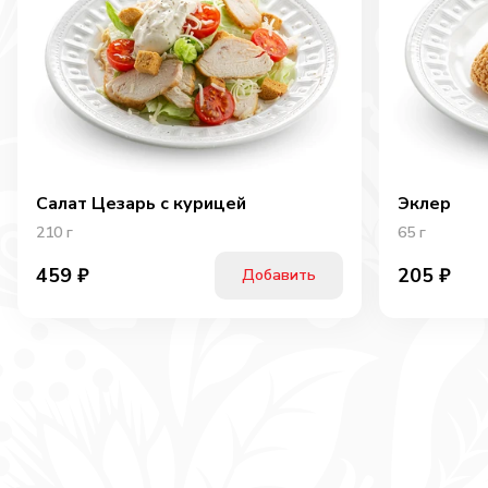
Салат Цезарь с курицей
Эклер
210
г
65
г
459
₽
205
₽
Добавить