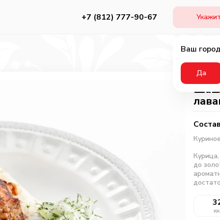
+7 (812) 777-90-67
Укажит
Ваш город
Да
Шашл
лав
Состав
Куриное
Курица,
до золо
ароматн
достато
3
кк