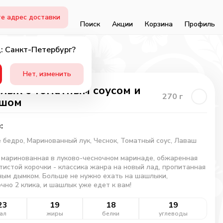
е адрес доставки
Поиск
Акции
Корзина
Профиль
: Санкт-Петербург?
Нет, изменить
ык с томатным соусом и
270
г
ашом
:
 бедро,
Маринованный лук,
Чеснок,
Томатный соус,
Лаваш
 маринованная в луково-чесночном маринаде, обжаренная
тистой корочки - классика жанра на новый лад, пропитанная
ым дымком. Больше не нужно ехать на шашлыки,
чно 2 клика, и шашлык уже едет к вам!
23
19
18
19
ал
жиры
белки
углеводы