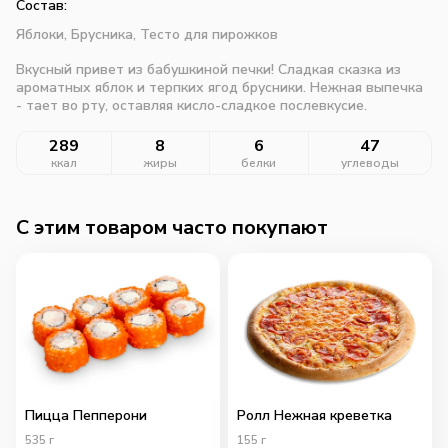
Состав:
Яблоки,
Брусника,
Тесто для пирожков
Вкусный привет из бабушкиной печки! Сладкая сказка из
ароматных яблок и терпких ягод брусники. Нежная выпечка
- тает во рту, оставляя кисло-сладкое послевкусие.
289
8
6
47
ккал
жиры
белки
углеводы
C этим товаром часто покупают
Пицца Пепперони
Ролл Нежная креветка
535
г
155
г