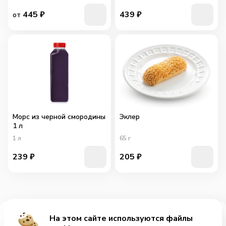
445
₽
439
₽
от
Морс из черной смородины
Эклер
1 л
1
л
65
г
239
₽
205
₽
На этом сайте используются файлы
Добавить за 89₽