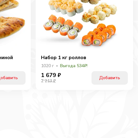
ниной
Набор 1 кг роллов
1020
г
Выгода 534₽!
1 679
₽
обавить
Добавить
2 213 ₽