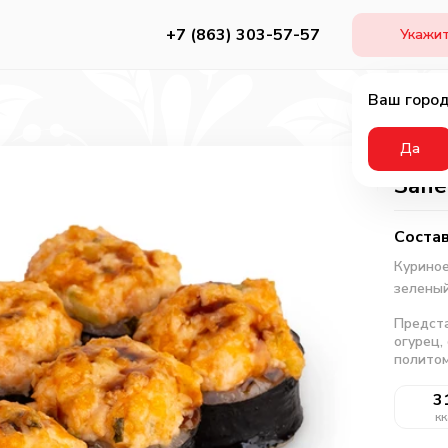
+7 (863) 303-57-57
Укажит
Ваш город
Да
Запе
Состав
Курино
зелены
Предста
огурец,
политом
3
кк