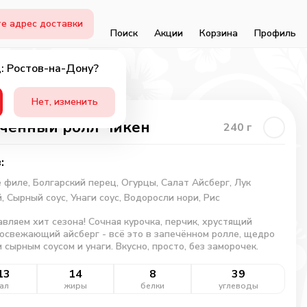
е адрес доставки
Поиск
Акции
Корзина
Профиль
: Ростов-на-Дону?
Нет, изменить
ченный ролл Чикен
240
г
:
е филе,
Болгарский перец,
Огурцы,
Салат Айсберг,
Лук
й,
Сырный соус,
Унаги соус,
Водоросли нори,
Рис
вляем хит сезона! Сочная курочка, перчик, хрустящий
 освежающий айсберг - всё это в запечённом ролле, щедро
 сырным соусом и унаги. Вкусно, просто, без заморочек.
13
14
8
39
ал
жиры
белки
углеводы