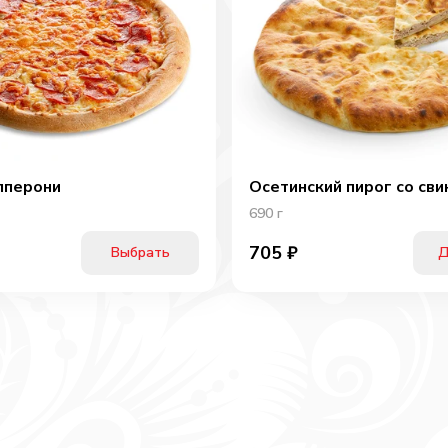
пперони
Осетинский пирог со сви
690
г
705
₽
Выбрать
Д