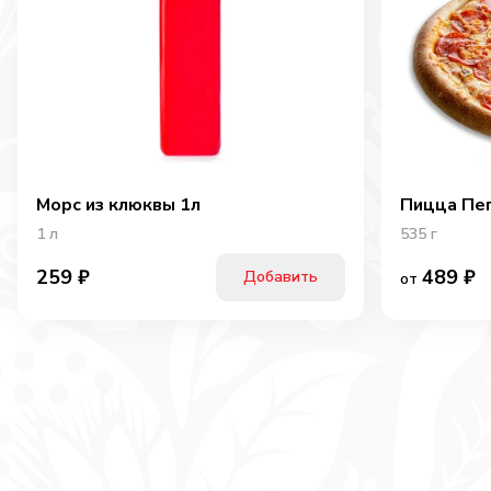
Морс из клюквы 1л
Пицца Пе
1
л
535
г
489
₽
259
₽
Добавить
от