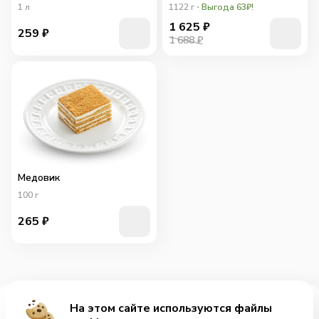
1
л
1122
г
Выгода 63₽!
1 625
₽
259
₽
1 688 ₽
Медовик
100
г
265
₽
На этом сайте используются файлы
Добавить за 705₽