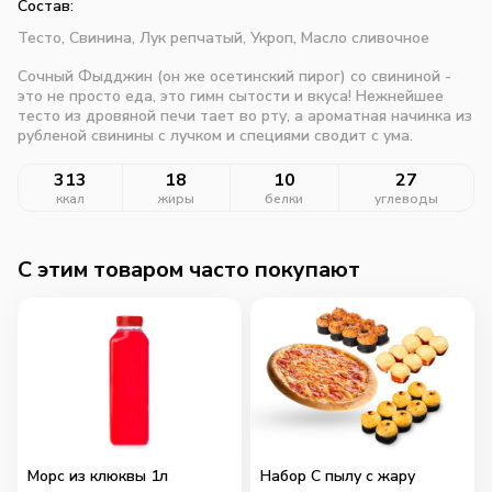
Состав:
Тесто,
Свинина,
Лук репчатый,
Укроп,
Масло сливочное
Сочный Фыдджин (он же осетинский пирог) со свининой -
это не просто еда, это гимн сытости и вкуса! Нежнейшее
тесто из дровяной печи тает во рту, а ароматная начинка из
рубленой свинины с лучком и специями сводит с ума.
313
18
10
27
ккал
жиры
белки
углеводы
C этим товаром часто покупают
Морс из клюквы 1л
Набор С пылу с жару