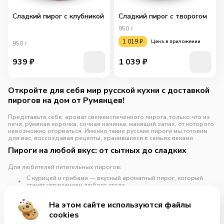
Сладкий пирог с клубникой
Сладкий пирог с творогом
950
г
1 019
₽
Цена в приложении
950
г
939
₽
1 039
₽
Откройте для себя мир русской кухни с доставкой
пирогов на дом от Румянцев!
Представьте себе: аромат свежеиспеченного пирога, только что из
печи, румяная корочка, сочная начинка, манящий запах, от которого
невозможно оторваться. Именно такие русские пироги мы готовим
для вас, воссоздавая рецепты, хранившиеся в семьях веками.
Пироги на любой вкус: от сытных до сладких
Для любителей питательных пирогов:
С курицей и грибами — вкусный ароматный пирог, который
станет украшением любого стола.
С сыром и ветчиной — порадует обилием ароматной начинки
С мясом, луком и яйцом — классика русской кухни,
На этом сайте используются файлы
cookies
Развернуть