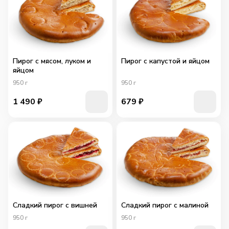
Пирог с мясом, луком и
Пирог с капустой и яйцом
яйцом
950
г
950
г
1 490
₽
679
₽
Сладкий пирог с вишней
Сладкий пирог с малиной
950
г
950
г