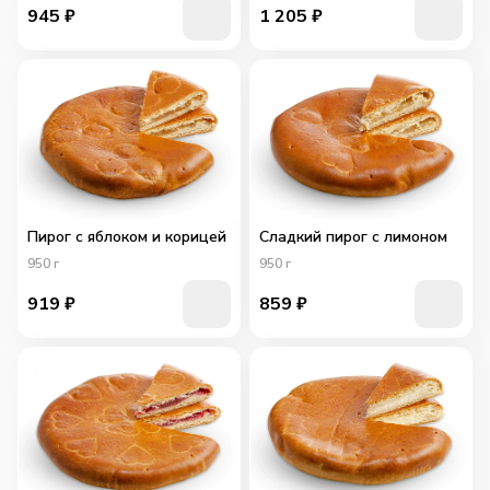
945
₽
1 205
₽
Пирог с яблоком и корицей
Сладкий пирог с лимоном
950
г
950
г
919
₽
859
₽