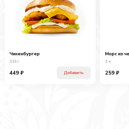
Чикенбургер
Морс из ч
315
г
1
л
449
₽
259
₽
Добавить