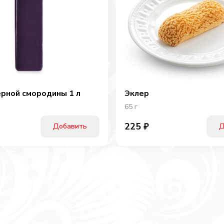
ерной смородины 1 л
Эклер
65
г
225
₽
Добавить
Д