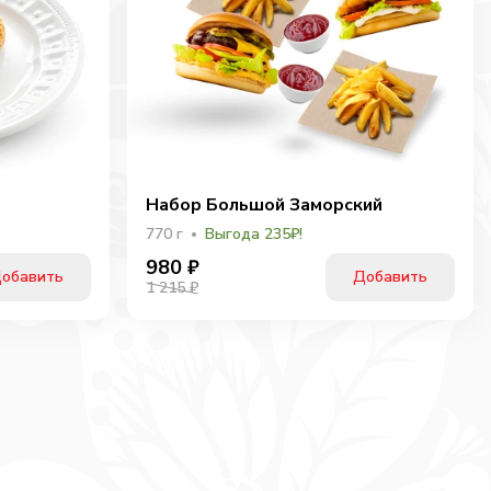
Набор Большой Заморский
770
г
Выгода 235₽!
980
₽
обавить
Добавить
1 215 ₽