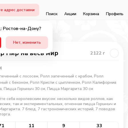
е адрес доставки
Поиск
Акции
Корзина
Профиль
: Ростов-на-Дону?
Нет, изменить
р Пир на весь мир
2122
г
:
печенный с лососем, Ролл запеченный с крабом, Ролл
ный с беконом, Ролл Криспи с цыпленком, Ролл Калифорния
а, Пицца Горыныч 30 см, Пицца Маргарита 30 см
те себя королевским вкусом: несколько видов роллов, как
еских, так и экспериментальных, огненная пицца Горыныч и
Маргарита. 7 блюд, 7 гастрономических историй, 7 поводов
торга.
71
11
9
33