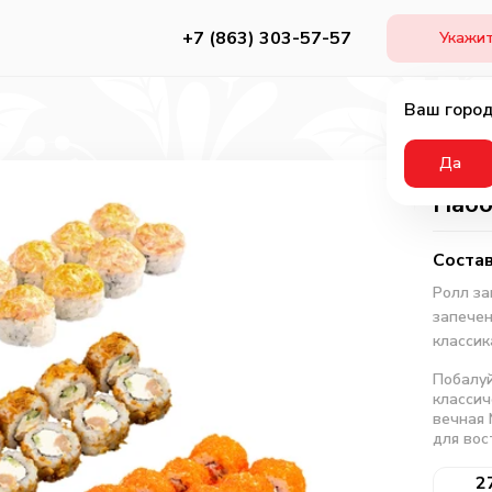
+7 (863) 303-57-57
Укажит
Ваш город
Да
Набо
Состав
Ролл за
запечен
классик
Побалуй
классич
вечная 
для вос
2