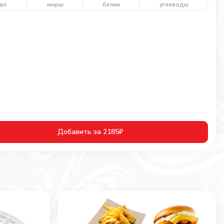
ал
жиры
белки
углеводы
Добавить за 2185₽