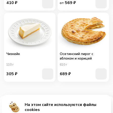
410
₽
569
₽
от
Чизкейк
Осетинский пирог с
яблоком и корицей
110
г
610
г
305
₽
689
₽
На этом сайте используются файлы
Добавить за 259₽
cookies