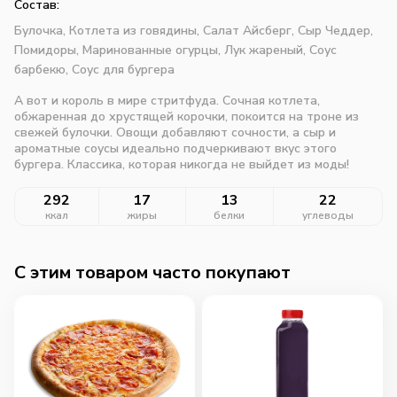
Состав:
Булочка,
Котлета из говядины,
Салат Айсберг,
Сыр Чеддер,
Помидоры,
Маринованные огурцы,
Лук жареный,
Соус
барбекю,
Соус для бургера
А вот и король в мире стритфуда. Сочная котлета,
обжаренная до хрустящей корочки, покоится на троне из
свежей булочки. Овощи добавляют сочности, а сыр и
ароматные соусы идеально подчеркивают вкус этого
бургера. Классика, которая никогда не выйдет из моды!
292
17
13
22
ккал
жиры
белки
углеводы
C этим товаром часто покупают