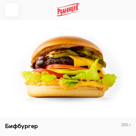
Бифбургер
285
г