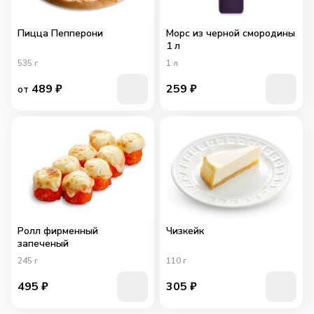
Пицца Пепперони
Морс из черной смородины
1 л
535
г
1
л
489
₽
259
₽
от
Ролл фирменный
Чизкейк
запеченый
245
г
110
г
495
₽
305
₽