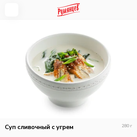
Суп сливочный с угрем
280
г