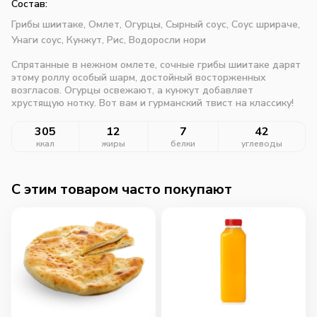
Состав:
Грибы шиитаке,
Омлет,
Огурцы,
Сырный соус,
Соус шрираче,
Унаги соус,
Кунжут,
Рис,
Водоросли нори
Спрятанные в нежном омлете, сочные грибы шиитаке дарят
этому роллу особый шарм, достойный восторженных
возгласов. Огурцы освежают, а кунжут добавляет
хрустящую нотку. Вот вам и гурманский твист на классику!
305
12
7
42
ккал
жиры
белки
углеводы
C этим товаром часто покупают