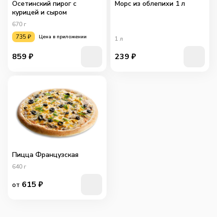
Осетинский пирог с
Морс из облепихи 1 л
курицей и сыром
670
г
735
₽
Цена в приложении
1
л
859
₽
239
₽
Пицца Французская
640
г
615
₽
от