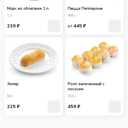
Морс из облепихи 1 л
Пицца Пепперони
1
л
405
г
239
₽
445
₽
от
Эклер
Ролл запеченный с
лососем
65
г
210
г
225
₽
459
₽