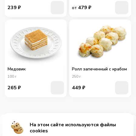
239
₽
479
₽
от
Медовик
Ролл запеченный с крабом
100
г
250
г
265
₽
449
₽
На этом сайте используются файлы
Добавить за 345₽
cookies