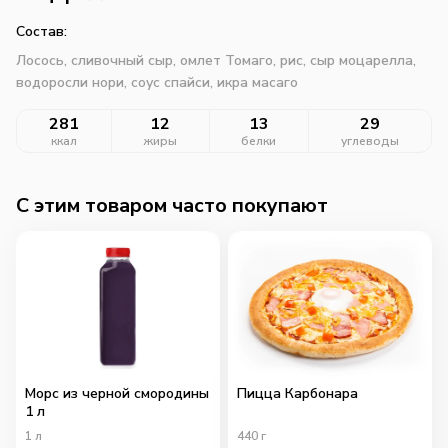
Состав:
Лосось, сливочный сыр, омлет Томаго, рис, сыр моцарелла,
водоросли нори, соус спайси, икра масаго
281
12
13
29
ккал
жиры
белки
углеводы
C этим товаром часто покупают
Морс из черной смородины
Пицца Карбонара
1 л
1
л
440
г