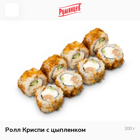
Ролл Криспи с цыпленком
200
г