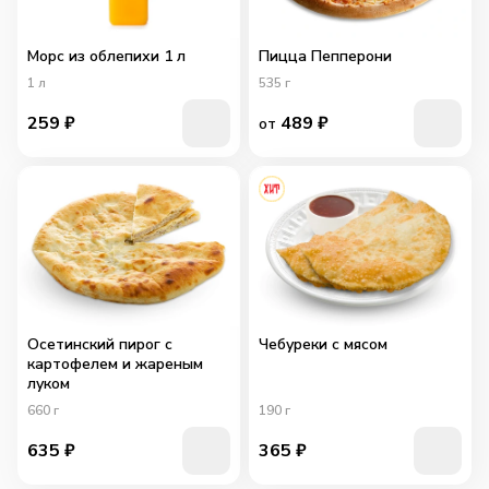
Морс из облепихи 1 л
Пицца Пепперони
1
л
535
г
259
₽
489
₽
от
Осетинский пирог с
Чебуреки с мясом
картофелем и жареным
луком
660
г
190
г
635
₽
365
₽