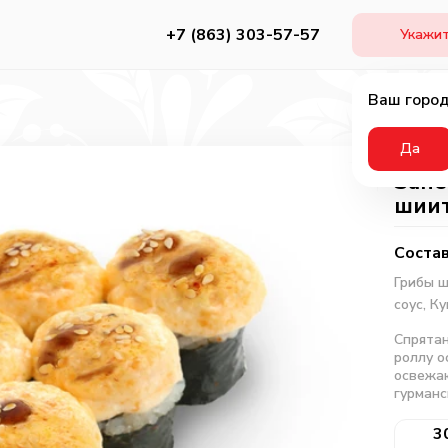
+7 (863) 303-57-57
Укажит
Ваш город
Да
Запе
шии
Состав
Грибы 
соус,
Ку
Спрятан
роллу о
освежаю
гурманс
3