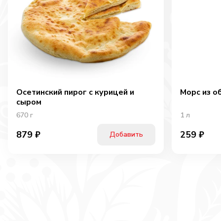
Осетинский пирог с курицей и
Морс из о
сыром
670
г
1
л
879
₽
259
₽
Добавить