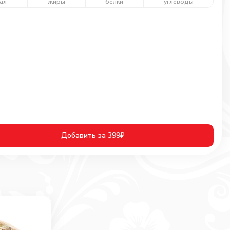
ал
жиры
белки
углеводы
Добавить за 399₽