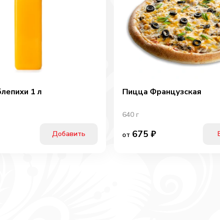
блепихи 1 л
Пицца Французская
640
г
675
₽
Добавить
от