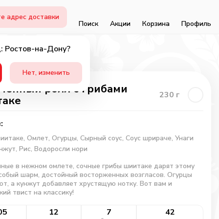
е адрес доставки
Поиск
Акции
Корзина
Профиль
: Ростов-на-Дону?
Нет, изменить
ченный ролл с грибами
230
г
таке
:
шиитаке,
Омлет,
Огурцы,
Сырный соус,
Соус шрираче,
Унаги
нжут,
Рис,
Водоросли нори
ные в нежном омлете, сочные грибы шиитаке дарят этому
собый шарм, достойный восторженных возгласов. Огурцы
т, а кунжут добавляет хрустящую нотку. Вот вам и
кий твист на классику!
05
12
7
42