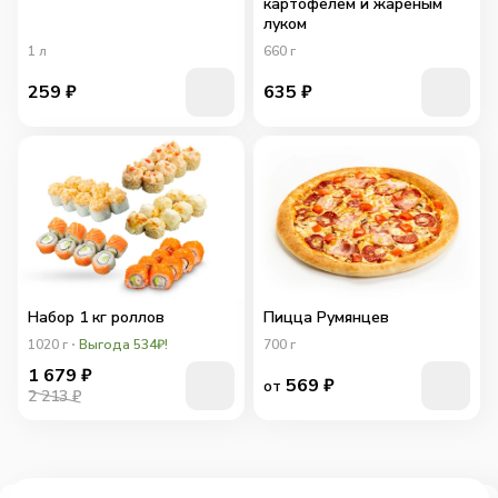
картофелем и жареным
луком
1
л
660
г
259
₽
635
₽
Набор 1 кг роллов
Пицца Румянцев
1020
г
Выгода 534₽!
700
г
1 679
₽
569
₽
от
2 213 ₽