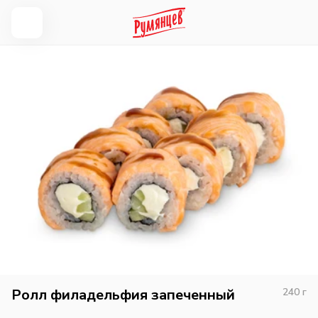
Ролл филадельфия запеченный
240
г