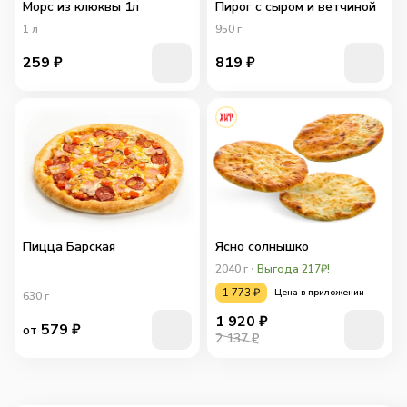
Морс из клюквы 1л
Пирог с сыром и ветчиной
1
л
950
г
259
₽
819
₽
Пицца Барская
Ясно солнышко
2040
г
Выгода 217₽!
1 773
₽
Цена в приложении
630
г
1 920
₽
579
₽
от
2 137 ₽