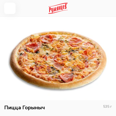
Пицца Горыныч
535
г