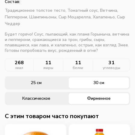
Состав:
Традиционное толстое тесто,
Томатный соус,
Ветчина,
Пепперони,
Шампиньоны,
Сыр Моцарелла,
Халапеньо,
Сыр
Чеддер
Будет горячо! Соус, пылающий, как пламя Горыныча, ветчина
и пепперони, сражающиеся за трон, грибы, сыры,
плавящиеся, как лава, и халапеньо, острые, как взгляд Змея.
Готовы попробовать вкус, рожденный в огне?
268
11
11
31
ккал
жиры
белки
углеводы
25 см
30 см
Классическое
Фирменное
C этим товаром часто покупают